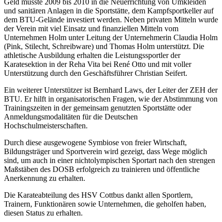
Geld musste 2009 bis 2010 in die Neuerrichtung von Umkleiden
und sanitären Anlagen in die Sportstätte, dem Kampfsportkeller auf
dem BTU-Gelände investiert werden. Neben privaten Mitteln wurde
der Verein mit viel Einsatz und finanziellen Mitteln vom
Unternehmen Holm unter Leitung der Unternehmerin Claudia Holm
(Pink, Stilecht, Schreibware) und Thomas Holm unterstützt. Die
athletische Ausbildung erhalten die Leistungssportler der
Karatesektion in der Reha Vita bei René Otto und mit voller
Unterstützung durch den Geschäftsführer Christian Seifert.
Ein weiterer Unterstützer ist Bernhard Laws, der Leiter der ZEH der
BTU. Er hilft in organisatorischen Fragen, wie der Abstimmung von
Trainingszeiten in der gemeinsam genutzten Sportstätte oder
Anmeldungsmodalitäten für die Deutschen
Hochschulmeisterschaften.
Durch diese ausgewogene Symbiose von freier Wirtschaft,
Bildungsträger und Sportverein wird gezeigt, dass Wege möglich
sind, um auch in einer nichtolympischen Sportart nach den strengen
Maßstäben des DOSB erfolgreich zu trainieren und öffentliche
Anerkennung zu erhalten.
Die Karateabteilung des HSV Cottbus dankt allen Sportlern,
Trainern, Funktionären sowie Unternehmen, die geholfen haben,
diesen Status zu erhalten.