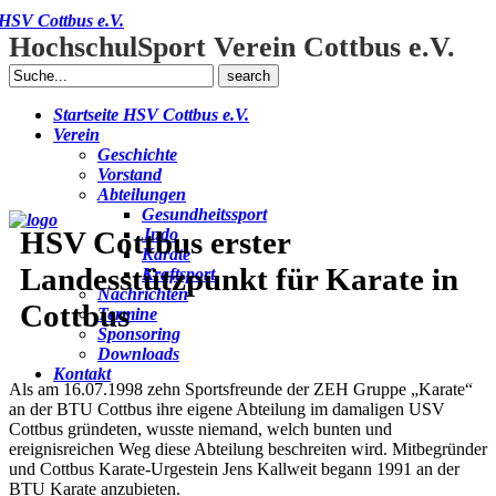
HSV Cottbus e.V.
HochschulSport Verein Cottbus e.V.
Search
for:
Startseite HSV Cottbus e.V.
Verein
Geschichte
Vorstand
Abteilungen
Gesundheitssport
HSV Cottbus erster
Judo
Karate
Landesstützpunkt für Karate in
Kraftsport
Nachrichten
Cottbus
Termine
Sponsoring
Downloads
Kontakt
Als am 16.07.1998 zehn Sportsfreunde der ZEH Gruppe „Karate“
an der BTU Cottbus ihre eigene Abteilung im damaligen USV
Cottbus gründeten, wusste niemand, welch bunten und
ereignisreichen Weg diese Abteilung beschreiten wird. Mitbegründer
und Cottbus Karate-Urgestein Jens Kallweit begann 1991 an der
BTU Karate anzubieten.