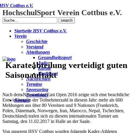
HSV Cottbus e.V.
HochschulSport Verein Cottbus e.V.
Search
for:
Startseite HSV Cottbus e.V.
Verein
Geschichte
Vorstand
Abteilungen
Gesundheitssport
Karateabteilung verteidigt guten
Judo
Karate
Saisonauftakt
Kraftsport
Nachrichten
Termine
Sponsoring
Nach dem Neustart der East Open 2016 zeigte sich eine beachtliche
Downloads
Entwicklung in der Teilnehmerzahl in diesem Jahr: mehr als 600
Kontakt
Meldungen aus über 80 Vereinen und 9 Nationen (Frankreich,
Polen, Dänemark, Norwegen, Iran, Marocco, Nepal, Tschechien,
Deutschland) trafen sich zu diesem internationalen Turnier am
Samstag, den 11.02.2017 in Halle an der Saale.
Von unserem HSV Cottbus wurden folgende Kader-Athleten