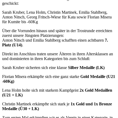
geschickt:
Sarah Kruber, Lena Holm, Christin Martinek, Emilia Stahlberg,
Anton Nitsch, Georg Fritsch-Wiese für Kata sowie Florian Misera
für Kumite bis -60Kg
Über die Vorrunden hinaus und später in der Trostrunde erreichten
zuerst unsere Jüngsten Platzierungen:
Anton Nitsch und Emilia Stahlberg schafften einen achtbaren
7.
Platz (U14)
.
Direkt im Anschluss traten unsere Älteren in ihren Altersklassen an
und dominierten in ihren Kategorien bis zum Schluß:
Sarah Kruber sicherten sich eine klasse
Silber Medaille (LK)
Florian Misera erkämpfte sich eine ganz starke
Gold Medaille (U21
-60Kg)
Lena Holm holte sich mit starkem Kampfgeist
2x Gold Medaillen
(U21 + LK)
Christin Martinek erkämpfte sich stark je
1x Gold und 1x Bronze
Medaille (Ü30 + LK)
Zum ersten Mal erkämpften wir es als Verein in einer Kategorie, in