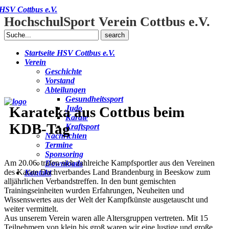
HSV Cottbus e.V.
HochschulSport Verein Cottbus e.V.
Search
for:
Startseite HSV Cottbus e.V.
Verein
Geschichte
Vorstand
Abteilungen
Gesundheitssport
Karateka aus Cottbus beim
Judo
Karate
KDB-Tag
Kraftsport
Nachrichten
Termine
Sponsoring
Am 20.06. trafen sich zahlreiche Kampfsportler aus den Vereinen
Downloads
des Karate Dachverbandes Land Brandenburg in Beeskow zum
Kontakt
alljährlichen Verbandstreffen. In den bunt gemischten
Trainingseinheiten wurden Erfahrungen, Neuheiten und
Wissenswertes aus der Welt der Kampfkünste ausgetauscht und
weiter vermittelt.
Aus unserem Verein waren alle Altersgruppen vertreten. Mit 15
Teilnehmern von klein bis groß waren wir eine lustige und große