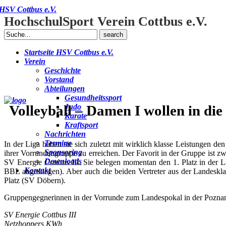
HSV Cottbus e.V.
HochschulSport Verein Cottbus e.V.
Search
for:
Startseite HSV Cottbus e.V.
Verein
Geschichte
Vorstand
Abteilungen
Gesundheitssport
Volleyball – Damen I wollen in di
Judo
Karate
Kraftsport
Nachrichten
Termine
In der Liga haben sie sich zuletzt mit wirklich klasse Leistungen d
Sponsoring
ihrer Vorrundengruppe zu erreichen. Der Favorit in der Gruppe ist z
Downloads
SV Energie Cottbus III. Sie belegen momentan den 1. Platz in der 
Kontakt
BBL abgestiegen). Aber auch die beiden Vertreter aus der Landesklas
Platz (SV Döbern).
Gruppengegnerinnen in der Vorrunde zum Landespokal in der Poznan
SV Energie Cottbus III
Netzhoppers KWh